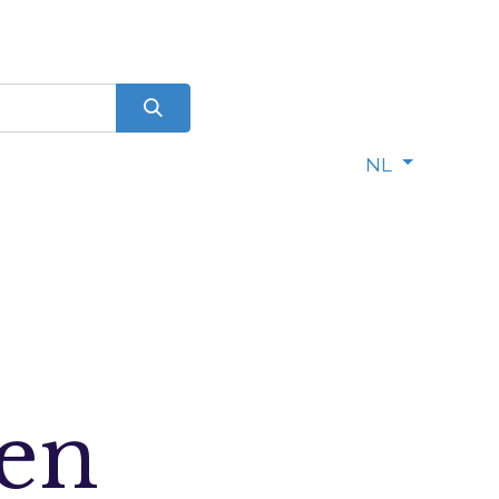
0
dje
NL
en