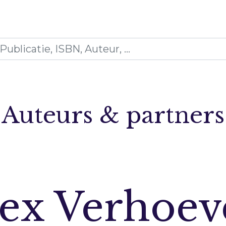
icaties
Opleidingen
Blogs
Mijn winkelman
Auteurs & partners
n
lex Verhoev