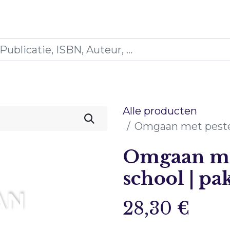
icaties
Opleidingen
Blogs
Mijn winkelman
Alle producten
Omgaan met pesten
Omgaan me
school | pa
28,30
€