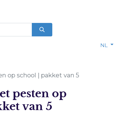
0
dje
NL
 op school | pakket van 5
t pesten op
kket van 5