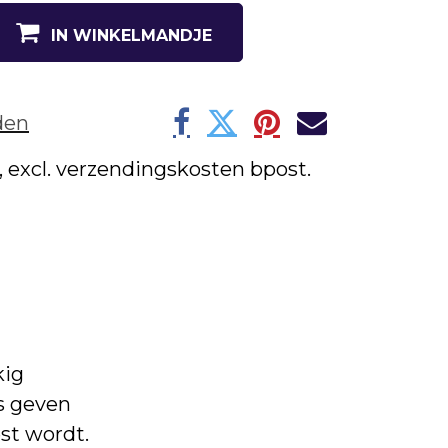
IN WINKELMANDJE
den
w, excl. verzendingskosten bpost.
kig
s geven
st wordt.