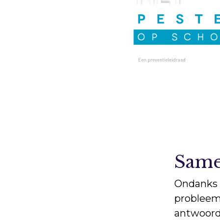
Same
Ondanks a
probleem
antwoord