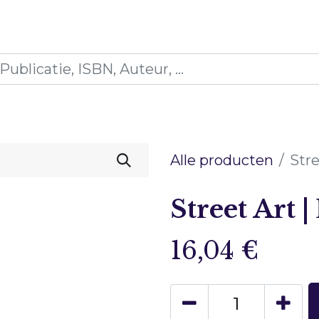
es
Opleidingen
Blogs
Mijn winkelmandje
Alle producten
Stre
Street Art |
16,04
€