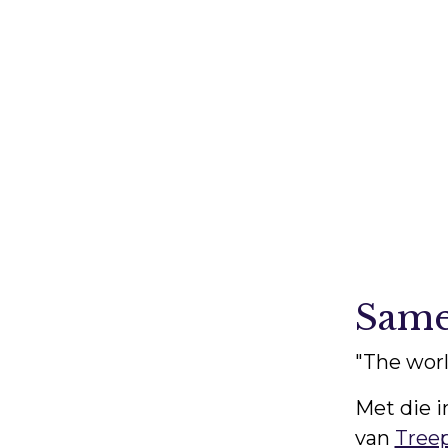
Same
"The worl
Met die 
van
Tree