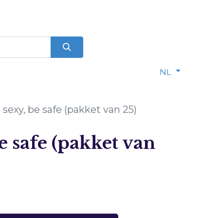
0
dje
NL
sexy, be safe (pakket van 25)
e safe (pakket van