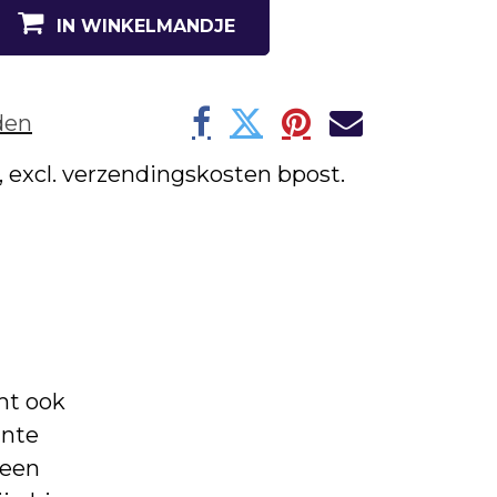
IN WINKELMANDJE
den
w, excl. verzendingskosten bpost.
mt ook
inte
 een