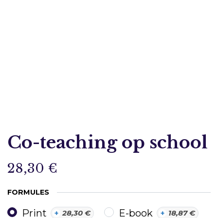
Co-teaching op school
28,30
€
FORMULES
Print
E-book
+
28,30
€
+
18,87
€