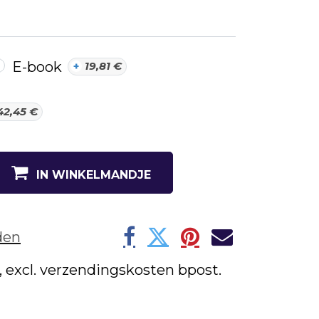
E-book
+
19,81
€
42,45
€
IN WINKELMANDJE
den
w, excl. verzendingskosten bpost.