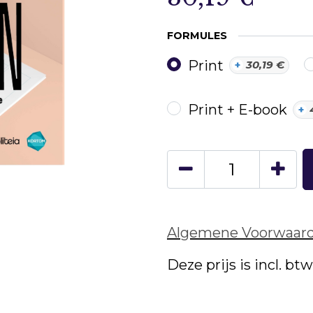
FORMULES
Print
+
30,19
€
Print + E-book
+
Algemene Voorwaar
Deze prijs is incl. bt