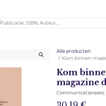
icaties
Opleidingen
Blogs
Mijn winkelman
Alle producten
Kom binnen: maak 
Kom binne
magazine da
Communicatiereeks
30,19
€