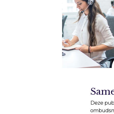
Same
Deze publ
ombudsma