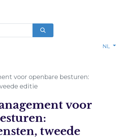
0
dje
NL
nt voor openbare besturen:
eede editie
anagement voor
esturen:
nsten, tweede