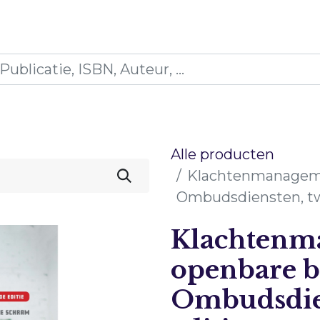
icaties
Opleidingen
Blogs
Mijn winkelman
Alle producten
Klachtenmanageme
Ombudsdiensten, tw
Klachtenm
openbare b
Ombudsdie