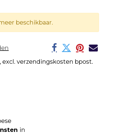
 meer beschikbaar.
den
w, excl. verzendingskosten bpost.
pese
nsten
in